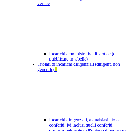
vertice
Incarichi amministrativi di vertice (da
pubblicare in tabelle)
Titolari di incarichi dirigenziali (dirigenti non
generali)
1
Incarichi dirigenziali, a qualsiasi titolo
conferiti, ivi inclusi quelli conferiti
discrezionalmente dall'organo di indirizzo