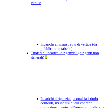
vertice
Incarichi amministrativi di vertice (da
pubblicare in tabelle)
Titolari di incarichi dirigenziali (dirigenti non
generali)
1
Incarichi dirigenziali, a qualsiasi titolo
conferiti, ivi inclusi quelli conferiti
discrezionalmente dall'organo di indirizzo