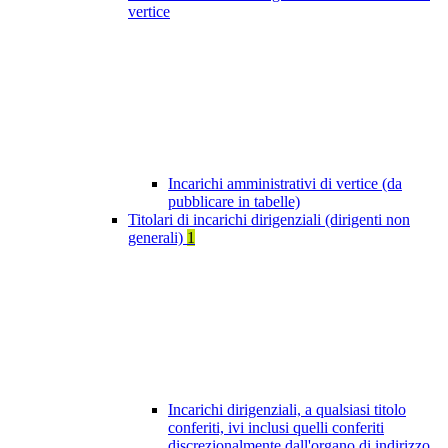
vertice
Incarichi amministrativi di vertice (da
pubblicare in tabelle)
Titolari di incarichi dirigenziali (dirigenti non
generali)
1
Incarichi dirigenziali, a qualsiasi titolo
conferiti, ivi inclusi quelli conferiti
discrezionalmente dall'organo di indirizzo