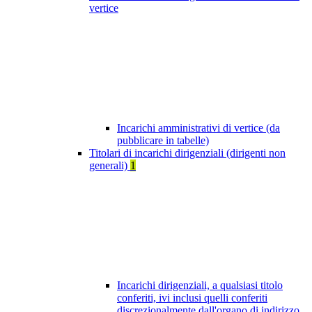
vertice
Incarichi amministrativi di vertice (da
pubblicare in tabelle)
Titolari di incarichi dirigenziali (dirigenti non
generali)
1
Incarichi dirigenziali, a qualsiasi titolo
conferiti, ivi inclusi quelli conferiti
discrezionalmente dall'organo di indirizzo