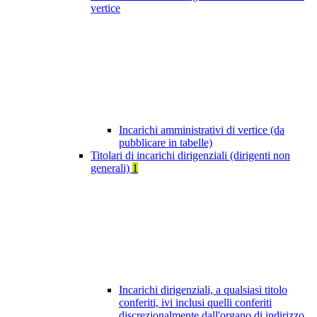
vertice
Incarichi amministrativi di vertice (da
pubblicare in tabelle)
Titolari di incarichi dirigenziali (dirigenti non
generali)
1
Incarichi dirigenziali, a qualsiasi titolo
conferiti, ivi inclusi quelli conferiti
discrezionalmente dall'organo di indirizzo