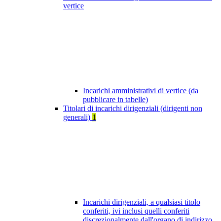
vertice
Incarichi amministrativi di vertice (da
pubblicare in tabelle)
Titolari di incarichi dirigenziali (dirigenti non
generali)
1
Incarichi dirigenziali, a qualsiasi titolo
conferiti, ivi inclusi quelli conferiti
discrezionalmente dall'organo di indirizzo