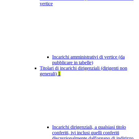
vertice
Incarichi amministrativi di vertice (da
pubblicare in tabelle)
Titolari di incarichi dirigenziali (dirigenti non
generali)
1
Incarichi dirigenziali, a qualsiasi titolo
conferiti, ivi inclusi quelli conferiti
discrezionalmente dall'organo di indirizzo