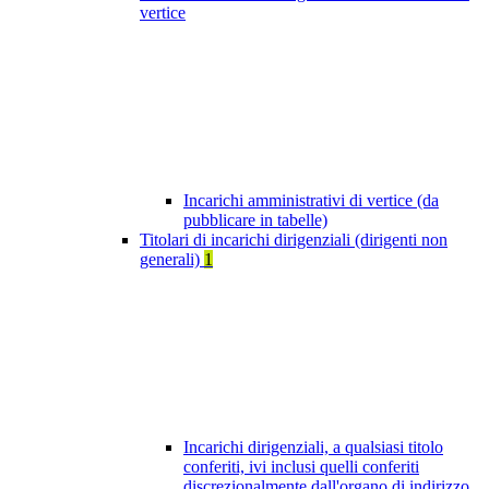
vertice
Incarichi amministrativi di vertice (da
pubblicare in tabelle)
Titolari di incarichi dirigenziali (dirigenti non
generali)
1
Incarichi dirigenziali, a qualsiasi titolo
conferiti, ivi inclusi quelli conferiti
discrezionalmente dall'organo di indirizzo