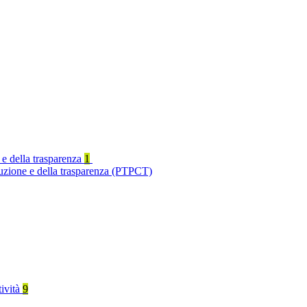
 e della trasparenza
1
ruzione e della trasparenza (PTPCT)
tività
9