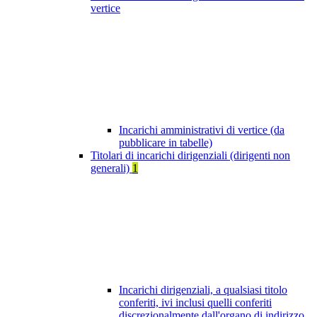
vertice
Incarichi amministrativi di vertice (da
pubblicare in tabelle)
Titolari di incarichi dirigenziali (dirigenti non
generali)
1
Incarichi dirigenziali, a qualsiasi titolo
conferiti, ivi inclusi quelli conferiti
discrezionalmente dall'organo di indirizzo