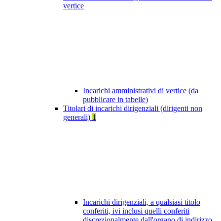
vertice
Incarichi amministrativi di vertice (da
pubblicare in tabelle)
Titolari di incarichi dirigenziali (dirigenti non
generali)
1
Incarichi dirigenziali, a qualsiasi titolo
conferiti, ivi inclusi quelli conferiti
discrezionalmente dall'organo di indirizzo