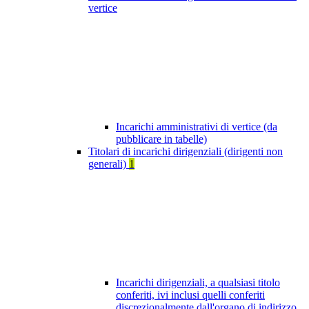
vertice
Incarichi amministrativi di vertice (da
pubblicare in tabelle)
Titolari di incarichi dirigenziali (dirigenti non
generali)
1
Incarichi dirigenziali, a qualsiasi titolo
conferiti, ivi inclusi quelli conferiti
discrezionalmente dall'organo di indirizzo