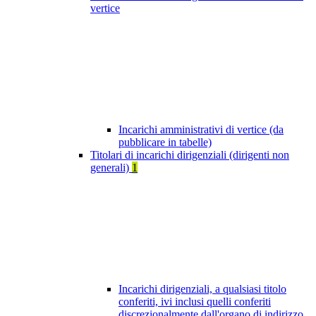
vertice
Incarichi amministrativi di vertice (da
pubblicare in tabelle)
Titolari di incarichi dirigenziali (dirigenti non
generali)
1
Incarichi dirigenziali, a qualsiasi titolo
conferiti, ivi inclusi quelli conferiti
discrezionalmente dall'organo di indirizzo