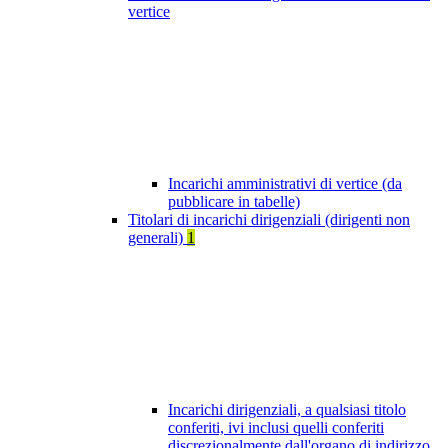
vertice
Incarichi amministrativi di vertice (da
pubblicare in tabelle)
Titolari di incarichi dirigenziali (dirigenti non
generali)
1
Incarichi dirigenziali, a qualsiasi titolo
conferiti, ivi inclusi quelli conferiti
discrezionalmente dall'organo di indirizzo