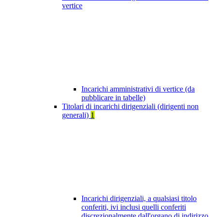
vertice
Incarichi amministrativi di vertice (da
pubblicare in tabelle)
Titolari di incarichi dirigenziali (dirigenti non
generali)
1
Incarichi dirigenziali, a qualsiasi titolo
conferiti, ivi inclusi quelli conferiti
discrezionalmente dall'organo di indirizzo