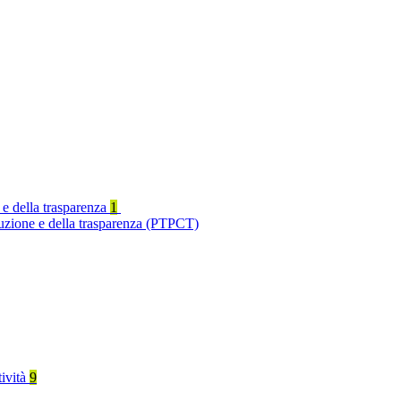
 e della trasparenza
1
ruzione e della trasparenza (PTPCT)
tività
9