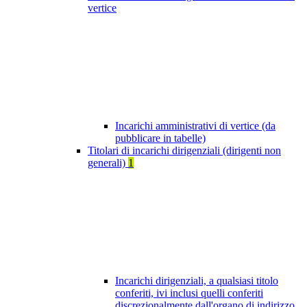
vertice
Incarichi amministrativi di vertice (da
pubblicare in tabelle)
Titolari di incarichi dirigenziali (dirigenti non
generali)
1
Incarichi dirigenziali, a qualsiasi titolo
conferiti, ivi inclusi quelli conferiti
discrezionalmente dall'organo di indirizzo