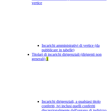
vertice
Incarichi amministrativi di vertice (da
pubblicare in tabelle)
Titolari di incarichi dirigenziali (dirigenti non
generali)
1
Incarichi dirigenziali, a qualsiasi titolo
conferiti, ivi inclusi quelli conferiti
discrezionalmente dall'organo di indirizzo