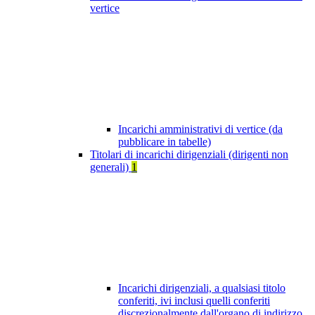
vertice
Incarichi amministrativi di vertice (da
pubblicare in tabelle)
Titolari di incarichi dirigenziali (dirigenti non
generali)
1
Incarichi dirigenziali, a qualsiasi titolo
conferiti, ivi inclusi quelli conferiti
discrezionalmente dall'organo di indirizzo